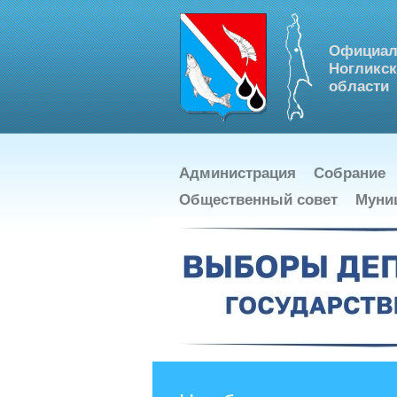
Официал
Ногликск
области
Администрация
Собрание
Общественный совет
Муни