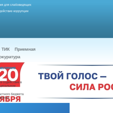
ия для слабовидящих
действие коррупции
ТИК
Приемная
окуратура
авление
а содействие в
иципальном
астного бюджета
льного
щих принципах