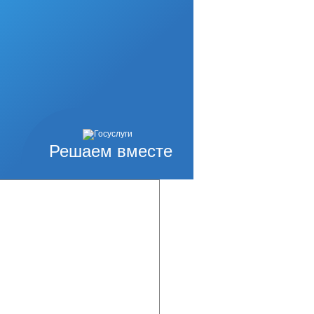
иториальном
дской округ
Решаем вместе