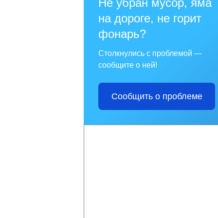
Не убран мусор, яма
на дороге, не горит
фонарь?
Столкнулись с проблемой —
сообщите о ней!
Сообщить о проблеме