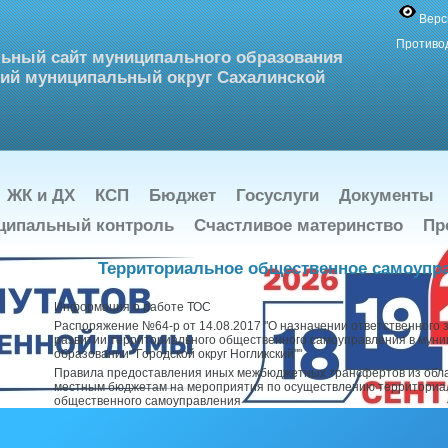
Верс
Противо
ьный сайт муниципального образования
ий муниципальный округ Сахалинской
ЖК и ДХ
КСП
Бюджет
Госуслуги
Документы
ципальный контроль
Счастливое материнство
Пр
Территориальное общественное самоупр
Информация о работе ТОС
Распоряжение №64-р от 14.08.2017 "О назначении ответственного з
развитии территориального общественного самоуправления в мун
образовании "Городской округ Ногликский""
Правила предоставления иных межбюджетных трансфертов из обл
местным бюджетам на мероприятия по осуществлению территориа
общественного самоуправления
ЧТО НУЖНО, ЧТОБЫ СОЗДАТЬ ТОС
Статья 27 из Федерального закона от 06.10.2003 № 131-ФЗ "Об об