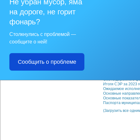
Не убран мусор, яма
Приложение 7 Расх
Приложение 8 Расх
на дороге, не горит
Дополнительный ма
фонарь?
Оценка потребности
Перечень налоговых 
Пояснительная запи
Столкнулись с проблемой —
Прогноз основных х
сообщите о ней!
Расчеты по муницип
Реестр источников 
Сведения о доходах 
Сведения о муницип
Сведения о расходах
Сообщить о проблеме
Сведения о расхода
Сведения об объемах
Сведения об оценке
Смета дорожного фо
Итоги СЭР за 2023 г
Ожидаемое исполнен
Основные направле
Основные показател
Паспорта муниципа
(Загрузить все одни