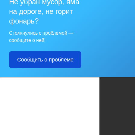
Не убран мусор, яма
на дороге, не горит
фонарь?
Столкнулись с проблемой —
сообщите о ней!
Сообщить о проблеме