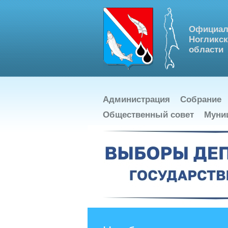
Официал
Ногликск
области
Администрация
Собрание
Общественный совет
Муни