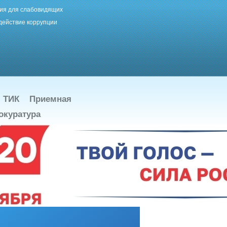
ия для слабовидящих
действие коррупции
ТИК
Приемная
окуратура