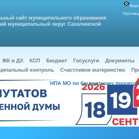
Верс
Противо
ьный сайт муниципального образования
ий муниципальный округ Сахалинской
ЖК и ДХ
КСП
Бюджет
Госуслуги
Документы
ципальный контроль
Счастливое материнство
Пр
НПА МО по бюджетному процессу