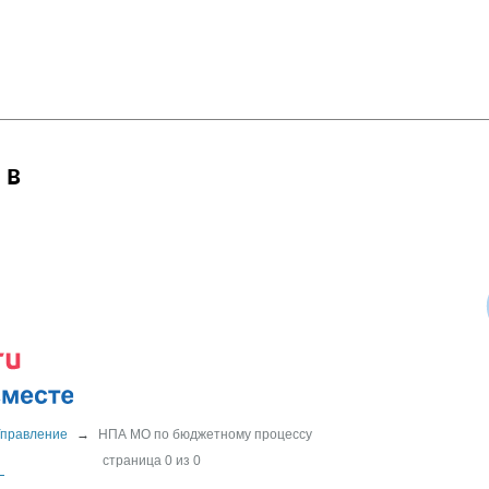
 в
Управление
→
НПА МО по бюджетному процессу
страница 0 из 0