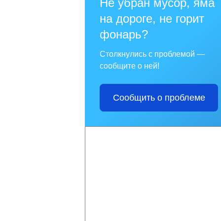
Не убран мусор, яма
на дороге, не горит
фонарь?
Столкнулись с проблемой —
сообщите о ней!
Сообщить о проблеме