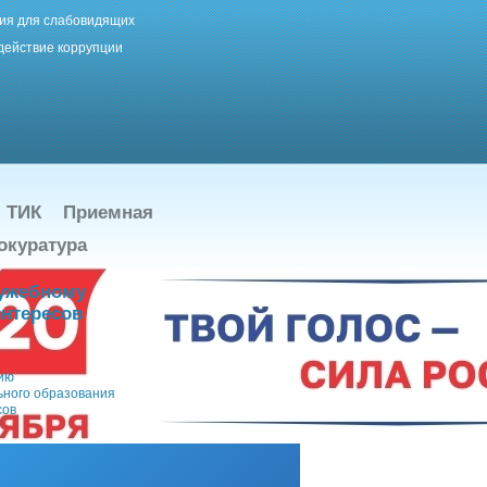
ия для слабовидящих
действие коррупции
ТИК
Приемная
окуратура
лужебному
нтересов
нию
ьного образования
сов