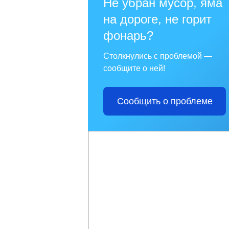
Не убран мусор, яма
на дороге, не горит
фонарь?
Столкнулись с проблемой —
сообщите о ней!
Сообщить о проблеме