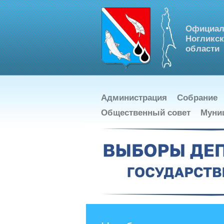
Официал
Ногликск
области
Администрация
Собрание
Общественный совет
Муни