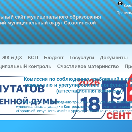
Верс
Противо
ьный сайт муниципального образования
ий муниципальный округ Сахалинской
ЖК и ДХ
КСП
Бюджет
Госуслуги
Документы
ципальный контроль
Счастливое материнство
Пр
Комиссия по соблюдению требований к с
поведению и урегулированию конфликта и
(аттестационная комиссия)
Состав комиссии по соблюдению требований к служебному поведе
муниципальных служащих в Контрольно-счетной палате муниципал
«Городской округ Ногликский» и урегулированию конфликта интере