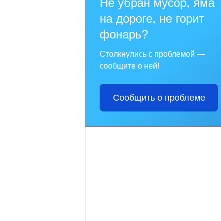
Не убран мусор, яма
на дороге, не горит
фонарь?
Столкнулись с проблемой —
сообщите о ней!
Сообщить о проблеме