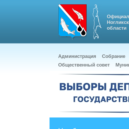
Официал
Ногликск
области
Администрация
Собрание
Общественный совет
Муни