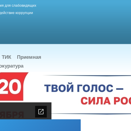
ия для слабовидящих
действие коррупции
ТИК
Приемная
окуратура