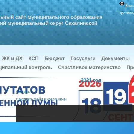
Верс
Противо
ьный сайт муниципального образования
ий муниципальный округ Сахалинской
ЖК и ДХ
КСП
Бюджет
Госуслуги
Документы
ципальный контроль
Счастливое материнство
Пр
2021 год
Скачать
Cмотреть файл в новом окне