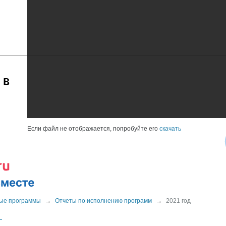
 в
Если файл не отображается, попробуйте его
скачать
ые программы
→
Отчеты по исполнению программ
→
2021 год