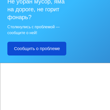
Не убран мусор, яма
Постановление адми
разработки, реализ
на дороге, не горит
образования «Городс
Перечень муниципа
фонарь?
№344 от 28.04.2016
оценки эффективно
Столкнулись с проблемой —
"Городской округ Но
№322 от 14.10.2016
сообщите о ней!
муниципального обра
№13-р от 26.02.202
образования "Городс
№68-р от 19.11.202
Сообщить о проблеме
образования "Городс