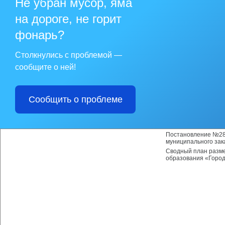
Не убран мусор, яма
муниципального обра
Сообщение о провед
на дороге, не горит
капитальному ремон
Сахалинской област
фонарь?
Протоколы вскрытия 
отбору управляющей
Столкнулись с проблемой —
Постановление адми
постановление адми
сообщите о ней!
Ногликский" от 18.0
Открытый конкурс п
многоквартирными 
образования "Городс
Сообщить о проблеме
Открытый конкурс п
многоквартирными 
Сводный план разме
образования «Город
Постановление №28 
муниципального зак
Сводный план разме
образования «Город