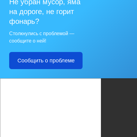
Не убран мусор, яма
на дороге, не горит
фонарь?
Столкнулись с проблемой —
сообщите о ней!
Сообщить о проблеме