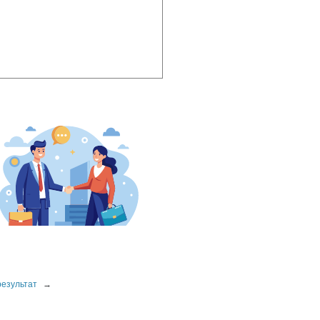
результат
→