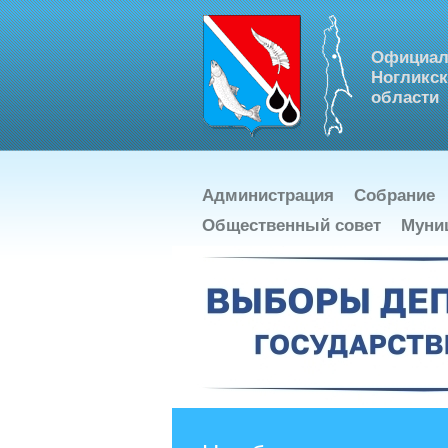
Официал
Ногликск
области
Администрация
Собрание
Общественный совет
Муни