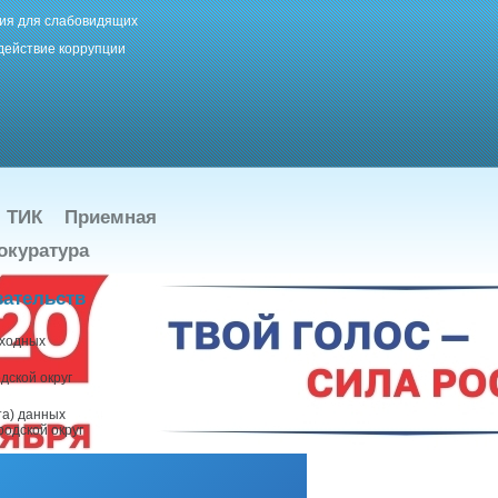
ия для слабовидящих
действие коррупции
ТИК
Приемная
окуратура
зательств
сходных
дской округ
та) данных
одской округ