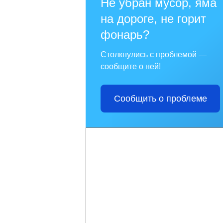
Не убран мусор, яма
на дороге, не горит
фонарь?
Столкнулись с проблемой —
сообщите о ней!
Сообщить о проблеме