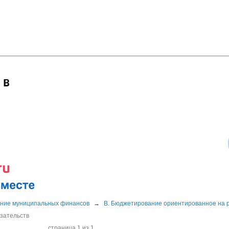
 в
ние муниципальных финансов
→
B. Бюджетирование ориентированное на 
зательств
страница 1 из 1