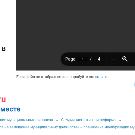
 в
Если файл не отображается, попробуйте его
скачать
ние муниципальных финансов
→
C. Административная реформа
→
урса на замещение муниципальных должностей и повышение квалификации м