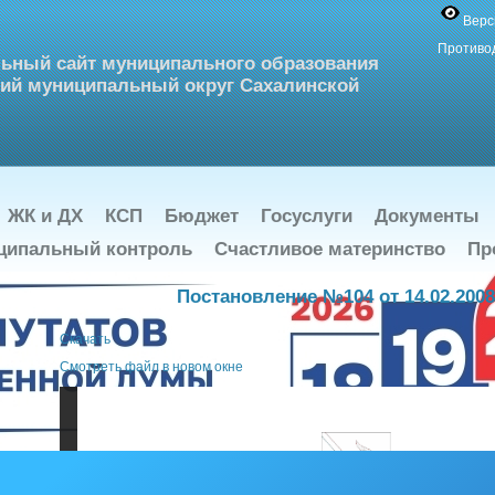
Верс
Противо
ьный сайт муниципального образования
ий муниципальный округ Сахалинской
ЖК и ДХ
КСП
Бюджет
Госуслуги
Документы
ципальный контроль
Счастливое материнство
Пр
Постановление №104 от 14.02.2008
Скачать
Cмотреть файл в новом окне