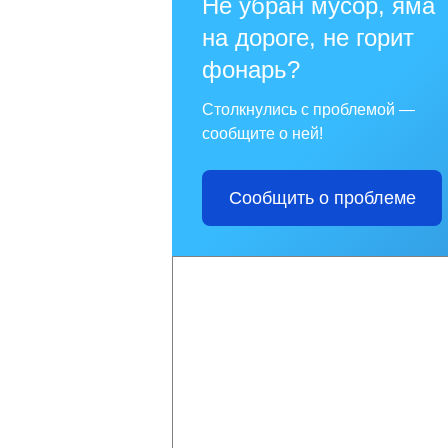
Не убран мусор, яма
на дороге, не горит
фонарь?
Столкнулись с проблемой —
сообщите о ней!
Сообщить о проблеме