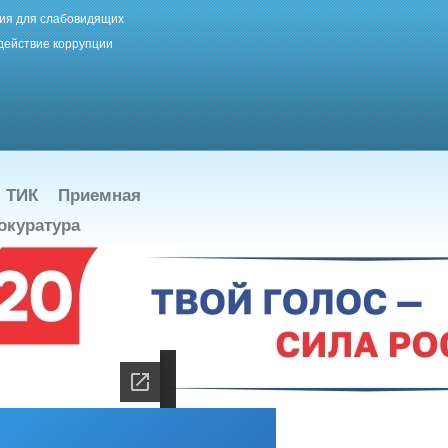
ия для слабовидящих
действие коррупции
ТИК
Приемная
окуратура