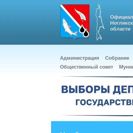
Официал
Ногликск
области
Администрация
Собрание
Общественный совет
Муни