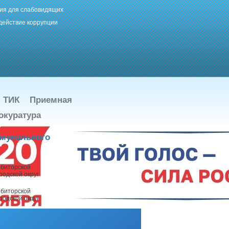
ия для слабовидящих
действие коррупции
ТИК
Приемная
окуратура
ммунального
ебиторской
одской округ
ебиторской
одской округ
улирования