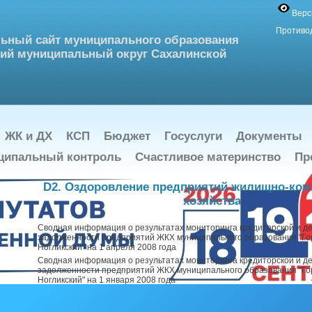
Верс
Противо
ьный сайт муниципального образования
ий муниципальный округ Сахалинской
ЖК и ДХ
КСП
Бюджет
Госуслуги
Документы
ципальный контроль
Счастливое материнство
Пр
D2. Оздоровление предприятий жилищно-ко
хозяйства
Сводная информация о результатах мониторинга кредиторской и д
задолженности предприятий ЖКХ муниципального образования "Гор
Ногликский" на 1 апреля 2008 года
Сводная информация о результатах мониторинга кредиторской и д
задолженности предприятий ЖКХ муниципального образования "Гор
Ногликский" на 1 января 2008 года
Постановление №479 от 06.08.2007 "Об утверждении Порядка урег
(признания) задолженности и ее погашения"