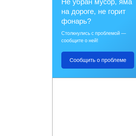
Не убран мусор, яма
на дороге, не горит
фонарь?
Столкнулись с проблемой —
сообщите о ней!
Сообщить о проблеме