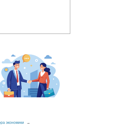
ора экономики
→