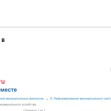
 в
ние муниципальных финансов
→
D. Реформирование муниципального сект
коммунального хозяйства
страница 1 из 1