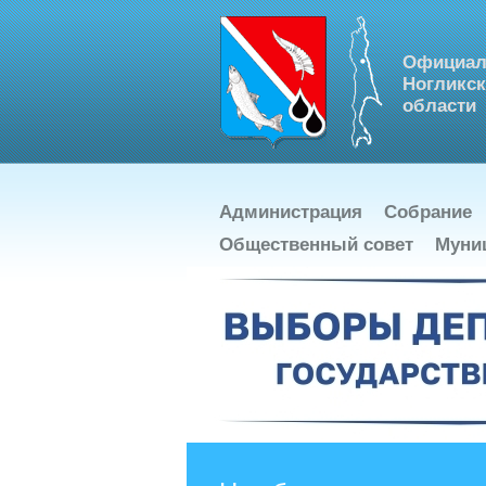
Официал
Ногликск
области
Администрация
Собрание
Общественный совет
Муни