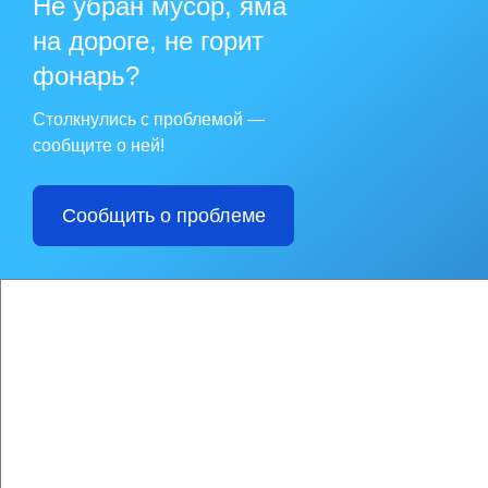
Не убран мусор, яма
Постановление №214
муниципальных унит
населению, в акцио
на дороге, не горит
фонарь?
Столкнулись с проблемой —
сообщите о ней!
Сообщить о проблеме