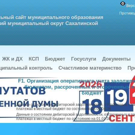
Верс
Противо
ьный сайт муниципального образования
ий муниципальный округ Сахалинской
ЖК и ДХ
КСП
Бюджет
Госуслуги
Документы
ципальный контроль
Счастливое материнство
Пр
F1. Организация оперативного учета задолже
бюджетом, рассроченных и отсроченных п
бюджет
Данные о состоянии дебиторской задолженности, отсроченных и р
платежах в местный бюджет по состоянию на 01.04.08
Данные о состоянии дебиторской задолженности, отсроченных и р
платежах в местный бюджет по состоянию на 01.01.08
Объем дебиторской задолженности, рассроченных и отсроченных п
учетом инфляции) в бюджет муниципального образования «Городско
Ногликский» за 2005-2007 гг.