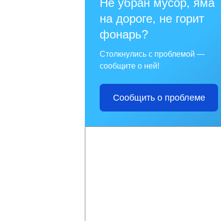
Не убран мусор, яма
на дороге, не горит
фонарь?
Столкнулись с проблемой —
сообщите о ней!
Сообщить о проблеме