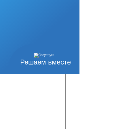
ведения
нных платежей в
асования решений
жащих зачислению
Решаем вместе