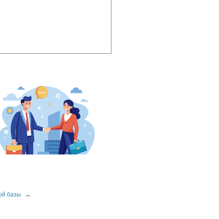
ой базы
→
т