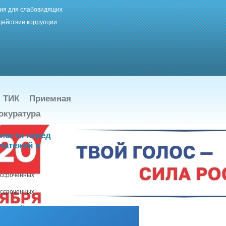
ия для слабовидящих
действие коррупции
ТИК
Приемная
окуратура
нности перед
латежей в
ассроченных
ассроченных
латежей ( с
й округ