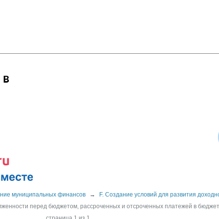
 в
ние муниципальных финансов
→
F. Создание условий для развития доходн
олженности перед бюджетом, рассроченных и отсроченных платежей в бюдже
страница 1 из 1