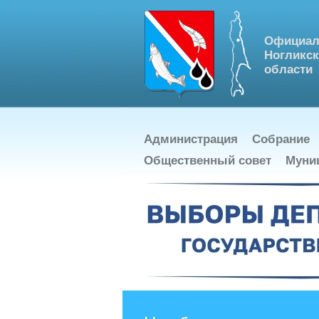
Официал
Ногликск
области
Администрация
Собрание
Общественный совет
Муни