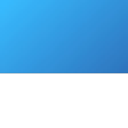
Постановление №362 от 19.06.2007 "Об утверждении Порядка про
мониторинга дебиторской задолженности, отсроченных и рассроче
местный бюджет"
Постановление №253 от 27.04.2007 "Об утверждении Порядка согл
об изменении сроков уплаты налогов и сборов в части сумм, подле
в местный бюджет"