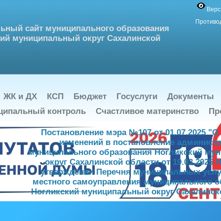
Верс
Противо
ьный сайт муниципального образования
ий муниципальный округ Сахалинской
ЖК и ДХ
КСП
Бюджет
Госуслуги
Документы
ципальный контроль
Счастливое материнство
Пр
Постановление мэра №107 от 01.07.2025 "О
изменений в постановление админист
муниципального образования Ногликский му
округ Сахалинской области от 19.03.2025 
утверждении Перечня муниципальных услу
местного самоуправления муниципального о
Ногликский муниципальный округ Сахалинск
Скачать