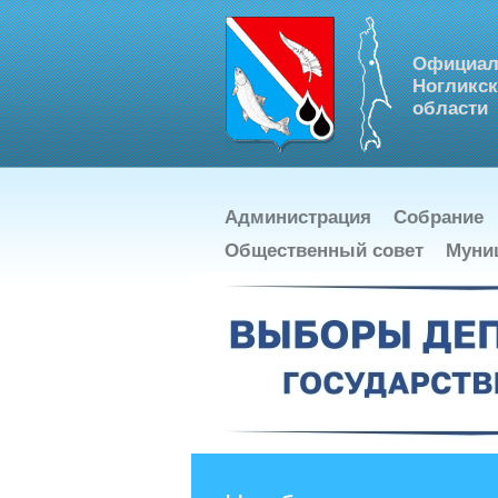
Официал
Ногликск
области
Администрация
Собрание
Общественный совет
Муни