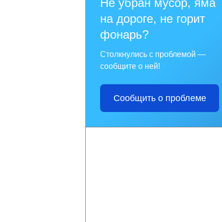
Не убран мусор, яма
на дороге, не горит
фонарь?
Столкнулись с проблемой —
сообщите о ней!
Сообщить о проблеме