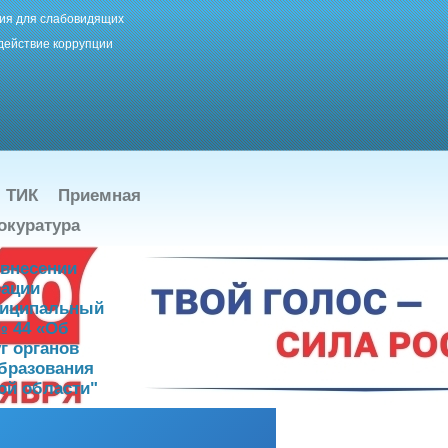
ия для слабовидящих
действие коррупции
ТИК
Приемная
окуратура
 внесении
рации
ниципальный
№ 44 «Об
г органов
бразования
ой области"