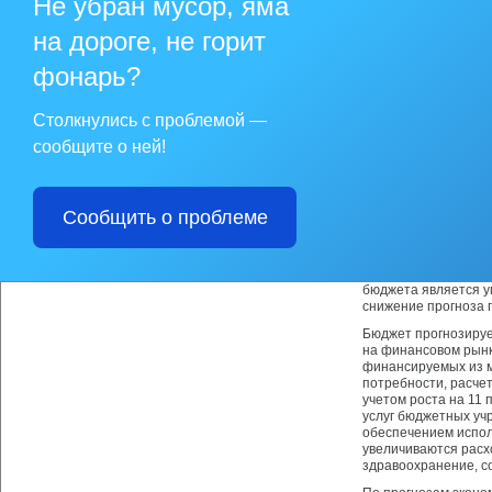
Не убран мусор, яма
предпринимательско
бюджета и прочих п
на дороге, не горит
налогам на доходы 
природными ресурса
фонарь?
сокращения объемов
661 тыс. рублей ум
из средств ООО "НК
Столкнулись с проблемой —
средства в размере
сообщите о ней!
ОАО «НК «Роснефть
«Городской округ Но
капитальный ремонт
период 2009-2012 го
Соглашениями о дол
Сообщить о проблеме
Общий объем расход
прогнозируется в су
назначений 2008 го
бюджета является у
снижение прогноза 
Бюджет прогнозируе
на финансовом рынк
финансируемых из м
потребности, расче
учетом роста на 11 
услуг бюджетных уч
обеспечением испол
увеличиваются расх
здравоохранение, с