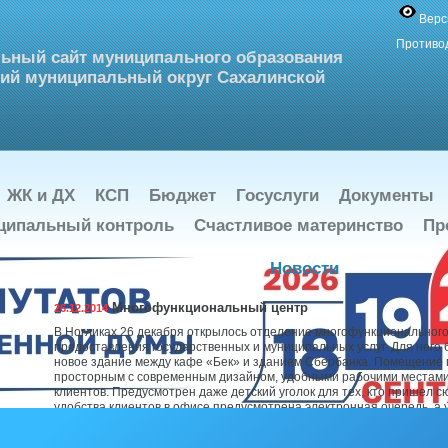
Верс
Противо
ьный сайт муниципального образования
ий муниципальный округ Сахалинской
ЖК и ДХ
КСП
Бюджет
Госуслуги
Документы
ципальный контроль
Счастливое материнство
Пр
Новости
Многофункциональный центр
26.12.2014
В Ногликах 26 декабря открылось отделение многофункциональног
предоставления государственных и муниципальных услуг. Для него
новое здание между кафе «Бек» и зданием Сбербанка. Помещение 
просторным с современным дизайном, удобными рабочими местами
клиентов. Предусмотрен даже детский уголок для тех, кто пришел с
удобства клиентов в офисе предусмотрена электронная очередь, а 
посетителей встречает специалист, который готов дать консультац
вопросу, касающемуся работы отделения, а дальше можно взять эл