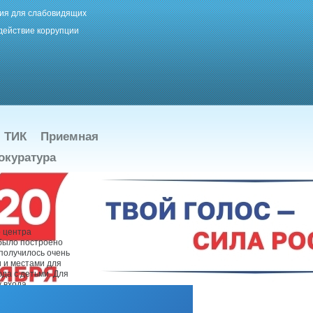
ия для слабовидящих
действие коррупции
ТИК
Приемная
окуратура
о центра
 было построено
получилось очень
 и местами для
юда с детьми. Для
у входа
ию по любому
ектронный талон и