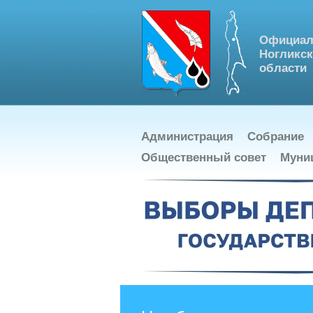
Официал
Ногликск
области
Администрация
Собрание
Общественный совет
Муни