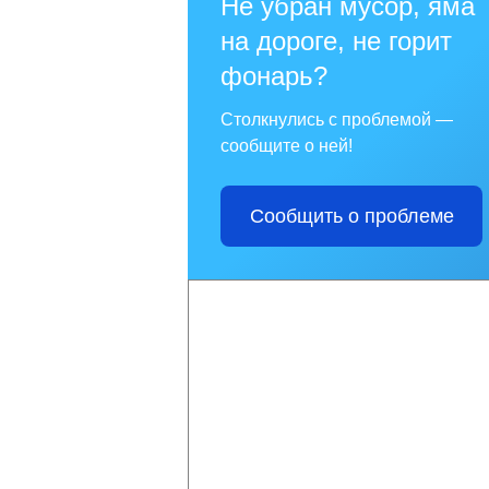
Не убран мусор, яма
на дороге, не горит
фонарь?
Столкнулись с проблемой —
сообщите о ней!
Сообщить о проблеме