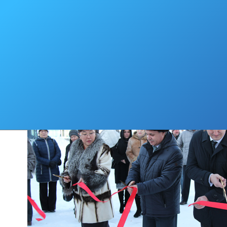
приветливые операторы займутся вашим вопросом.
В отделении будут оказывать около двухсот услуг от оформления д
загранпаспорт и получения ИНН до постановки на очередь в детски
оформления материнского капитала.
В день открытия качество услуг проверили гости отделения. Мэр Се
получил консультацию по вопросу получения заграничного паспорта
поздравил руководителя Елену Валиуллину и всех работников с от
и пожелал им удачи в работе.
На открытии присутствовали руководитель головного офиса Андрей
заместитель Никита Касьянов.