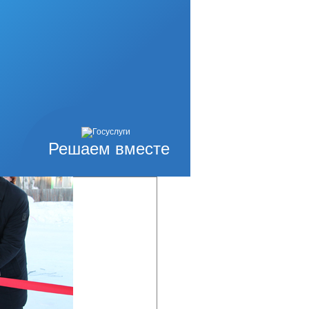
окументов на
й сад и
ргей Балакан
, а потом
крытием отделения
 Платошин и его
Решаем вместе