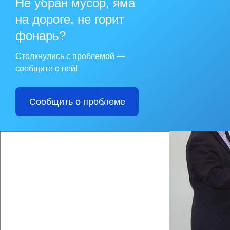
Не убран мусор, яма
пожалуй, ни одного
«Олимпик». Мэр пож
на дороге, не горит
успехов в предприни
праздничной датой
фонарь?
Столкнулись с проблемой —
сообщите о ней!
Сообщить о проблеме