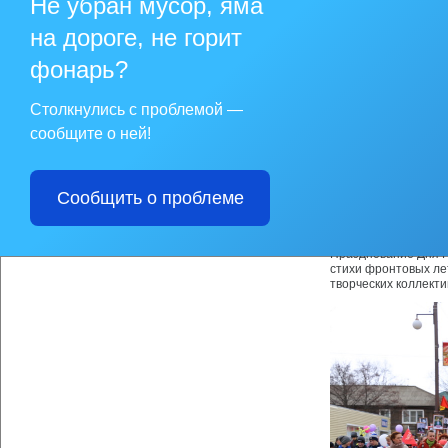
Не убран мусор, яма
Давыденко, Илья Ан
памятным знаком пр
на дороге, не горит
Отечества». Марш к
землякам, где нача
фонарь?
Отечественной Войн
Мэр муниципального
Столкнулись с проблемой —
площади участникам
благодарности тем,
сообщите о ней!
покой на родную зе
Думы Виктор Середа
Владимир Багаев, п
специалист отдела 
Сообщить о проблеме
Решетникова.
В завершение митинг
Празднование Дня П
стихи фронтовых лет
творческих коллекти