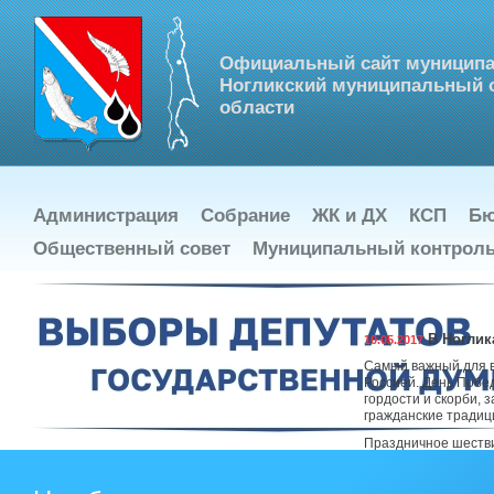
Официальный сайт муниципа
Ногликский муниципальный о
области
Администрация
Собрание
ЖК и ДХ
КСП
Бю
Общественный совет
Муниципальный контрол
В Ноглик
10.05.2017
Самый важный для в
Россией. День Побе
гордости и скорби, 
гражданские традиц
Праздничное шестви
на улицах районног
группа, состоящая 
Гимназия). Члены з