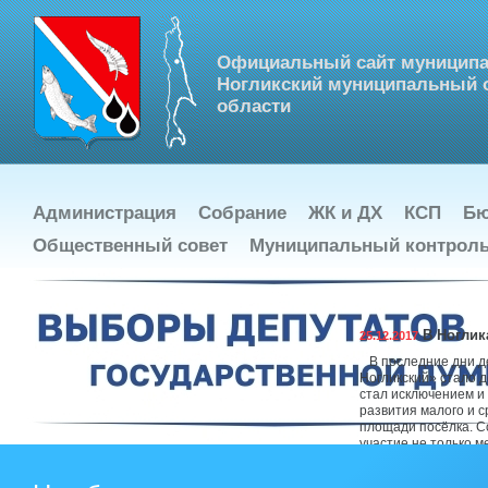
Официальный сайт муниципа
Ногликский муниципальный о
области
Администрация
Собрание
ЖК и ДХ
КСП
Бю
Общественный совет
Муниципальный контрол
В Ноглик
25.12.2017
В последние дни де
Ногликский» стало 
стал исключением и
развития малого и 
площади посёлка. С
участие не только м
примеру, компания 
более 30-ти видов 