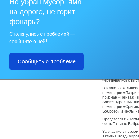
Не убран мусор, яма
членам жюри предст
лучшие работы изоб
на дороге, не горит
прикладного художе
фонарь?
В состав жюри вошл
Ногликского отделе
поддержки Сахалинс
Столкнулись с проблемой —
общества инвалидов
воспитательной раб
сообщите о ней!
Песню "Солнечный к
солнышко с широкой
оставил зрителей р
Сообщить о проблеме
В исполнении Татья
собственного сочине
Зрителям была пред
чередовались с выс
В Южно-Сахалинск о
номинации «Патриот
признан «Пейзаж» (
Александра Овчинни
номинации «Оригина
Бобровой и чехлы н
Представлять Ногли
честь Татьяне Бобро
За участие в перво
Татьяна Владимиров