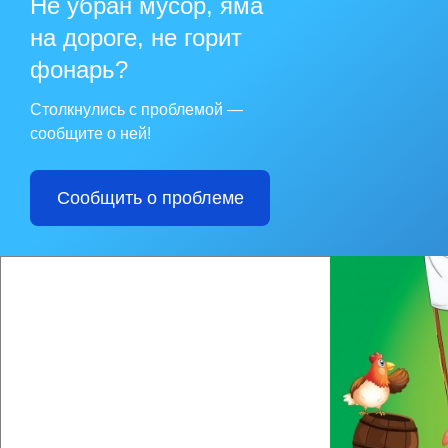
Не убран мусор, яма
ветеринарного благ
животноводства и о
на дороге, не горит
В День ветеринарно
фонарь?
осуществляют сбор сре
Сегодня есть возмо
финансовую помощь 
Столкнулись с проблемой —
Пулатовой (ул. Сове
сообщите о ней!
для сбора пожертво
ветеринарную клини
Контакты волонтёро
на жизнь» в «Однокл
Сообщить о проблеме
ответе за тех…» Wh