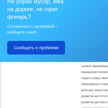
Не убран мусор, яма
администрации.
К участию в конкур
на дороге, не горит
территориальные ор
муниципального обр
фонарь?
В конкурсе не участ
Столкнулись с проблемой —
- политические парт
сообщите о ней!
- религиозные орган
- профсоюзные орга
- муниципальные б
Сообщить о проблеме
К участию в Конкур
представлению отче
Конкурсный отбор п
- охрана окружающе
- гражданско-патрио
- защита семьи, мат
- образование и про
- культура, искусст
- развитие институ
- развитие детского