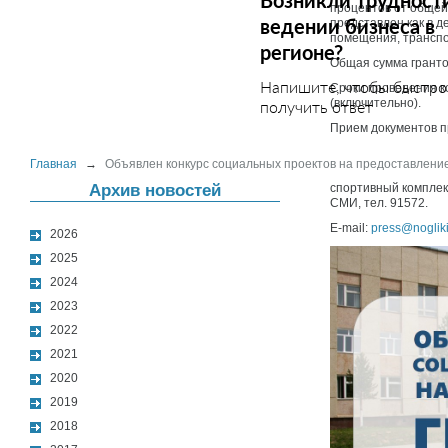
Возникли трудност
процентов от общей
ведении бизнеса в
представлен как в д
помещения, транспо
регионе?
Общая сумма гранто
Напишите, чтобы быстро
Сроки проведения ко
(включительно).
получить ответ
Прием документов пр
Главная
→
Объявлен конкурс социальных проектов на предоставление
Архив новостей
спортивный комплек
СМИ, тел. 91572.
E-mail:
press@noglik
2026
2025
2024
2023
2022
2021
2020
2019
2018