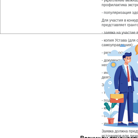
- укрепление межна
профилактика экстр
- популяризация здо
Для участия в конку
представляет грант
- заявка на участие 
- копия Устава (дл
самоуправления);
- резюме основных 
- документы, подтв
необходимости);
- иные документы н
деятельности органи
Заявка на участие 
- титульный лист;
- подробное описан
- календарный план 
- смета проекта в с
- информация о гра
Заявка должна пред
источников или лич