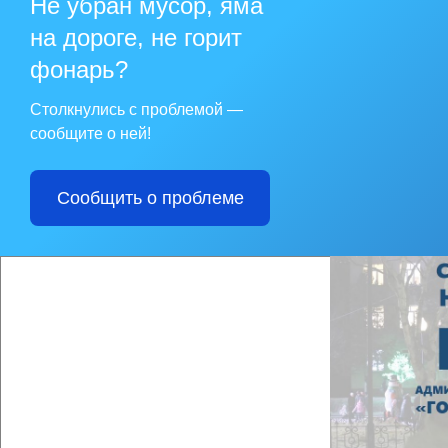
Не убран мусор, яма
на жизнь», являюще
на дороге, не горит
Волонтёры местного
нескольких лет гум
фонарь?
представляющими оп
«Городской округ Но
Столкнулись с проблемой —
Проект профинансир
сообщите о ней!
Сообщить о проблеме