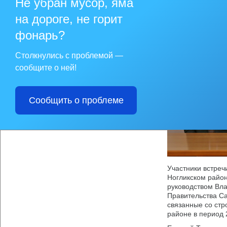
Не убран мусор, яма
АО «НГЭС».
на дороге, не горит
фонарь?
Столкнулись с проблемой —
сообщите о ней!
Сообщить о проблеме
Участники встреч
Ногликском райо
руководством Вл
Правительства Са
связанные со стр
районе в период 2