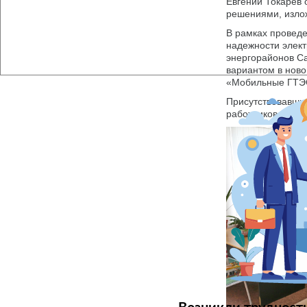
Евгений Токарев
решениями, изло
В рамках провед
надежности элек
энергорайонов С
вариантом в ново
«Мобильные ГТЭС
Присутствовавших
работников газов