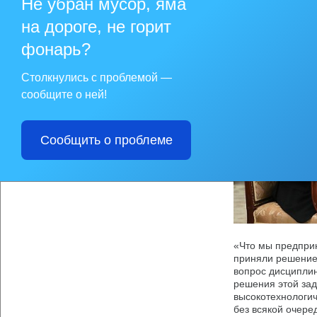
Не убран мусор, яма
на дороге, не горит
фонарь?
Столкнулись с проблемой —
сообщите о ней!
Сообщить о проблеме
«Что мы предприн
приняли решение 
вопрос дисциплин
решения этой зад
высокотехнологич
без всякой очере