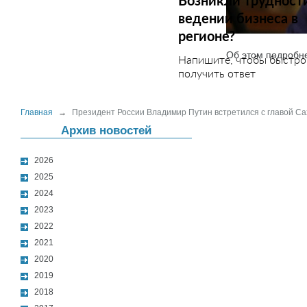
Возникли трудност
ведении бизнеса в
регионе?
Об этом подроб
Напишите, чтобы быстро
получить ответ
Главная
→
Президент России Владимир Путин встретился с главой С
Архив новостей
2026
2025
2024
2023
2022
2021
2020
2019
2018