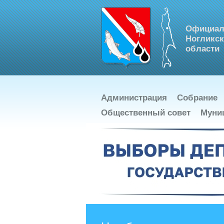
Официал
Ногликск
области
Администрация
Собрание
Общественный совет
Муни