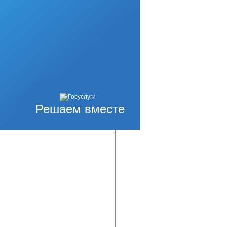
бряных и
ю конкурса по
, офис 614, а/я
Решаем вместе