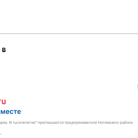
 в
арка. III тысячелетие" приглашаются предприниматели Ногликского района