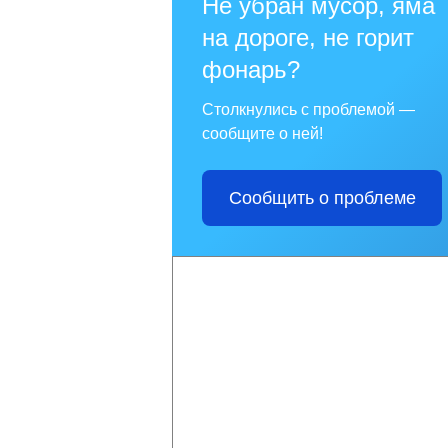
Не убран мусор, яма
на дороге, не горит
фонарь?
Столкнулись с проблемой —
сообщите о ней!
Сообщить о проблеме