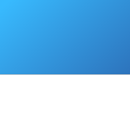
конкурса будет представлена на соискание Золотых, Сере
Бронзовых Знаков качества.
По всем вопросам обращаться в Исполнительную дирекци
адресу: г. Москва, ул. 3-я Мытищинская, д. 16, строение 60
73. Тел: 8 (499) 760 33 82, 8 (499) 760 33 86.