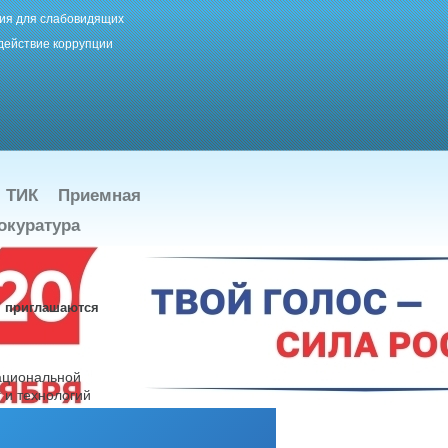
ия для слабовидящих
действие коррупции
ТИК
Приемная
окуратура
" приглашаются
Национальной
 и технологий
 тысячелетие).
й-участников