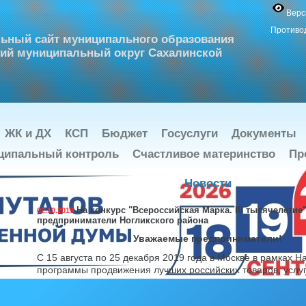
Верс
Противо
ьный сайт муниципального образования
ий муниципальный округ Сахалинской
ЖК и ДХ
КСП
Бюджет
Госуслуги
Документы
ципальный контроль
Счастливое материнство
Пр
Новости
На конкурс "Всероссийская Марка. III тысячелетие
02.10.2019
предприниматели Ногликского района
Уважаемые предприниматели!
С 15 августа по 25 декабря 2019 года в Москве в рамках 
программы продвижения лучших российских товаров, услуг
проходит сорок второй конкурс «Всероссийская Марка. (III
Знак качества XXI века», на которой продукция предприяти