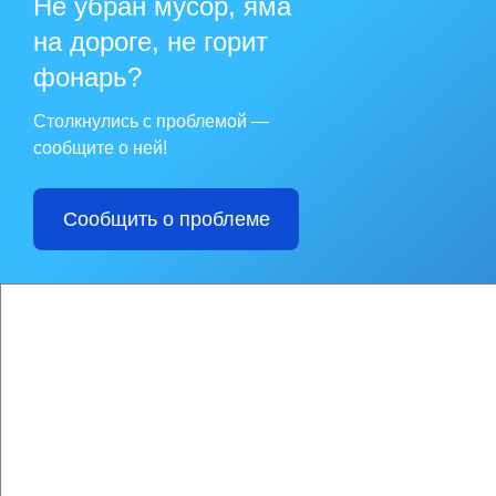
Не убран мусор, яма
- в фойе администр
на дороге, не горит
по адресу: пгт. Ногл
59.
фонарь?
Результаты опроса 
транспортного обсл
Столкнулись с проблемой —
округ Ногликский».
сообщите о ней!
Сообщить о проблеме