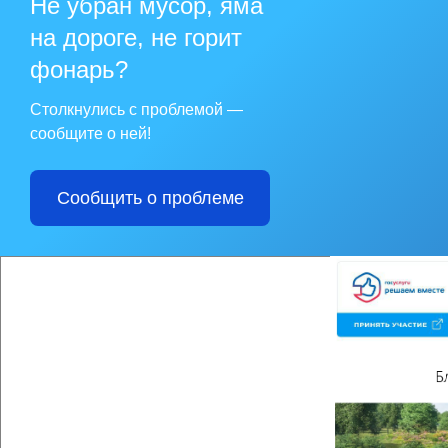
Не убран мусор, яма
- в личном кабинете
на дороге, не горит
Поддержим район в
фонарь?
Столкнулись с проблемой —
сообщите о ней!
Сообщить о проблеме