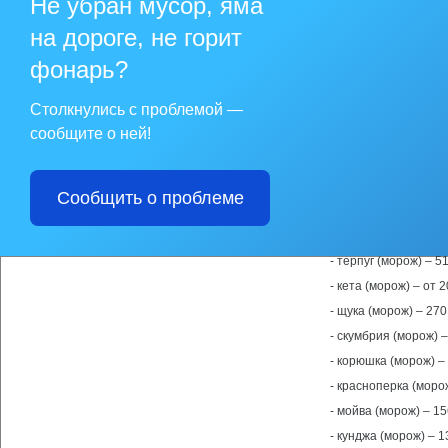
Не убран мусор, яма
«Олимпик», пгт. Ног
«Жасмин», пгт. Ногл
на дороге, не горит
«На районе»», пгт. 
«Новый», пгт.Ноглик
Цены на продукцию з
фонарь?
- навага (морож) – о
Столкнулись с проблемой —
- камбала (морож) – 
сообщите о ней!
- минтай (морож) – о
- горбуша (морож) –
- сельдь (морож) – о
Сообщить о проблеме
- треска (морож) фил
- кальмар (морож) – 
- терпуг (морож) – 5
- кета (морож) – от 
- щука (морож) – 270
- скумбрия (морож) –
- корюшка (морож) –
- красноперка (морож
- мойва (морож) – 15
- кунджа (морож) – 1