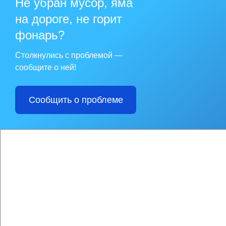
Не убран мусор, яма
88).
на дороге, не горит
Лицам, желающим об
удостоверяющие лич
фонарь?
На личном приёме г
сведения о нарушен
Столкнулись с проблемой —
жилищных прав граж
судебных решений, 
сообщите о ней!
другим вопросам.
Сообщить о проблеме