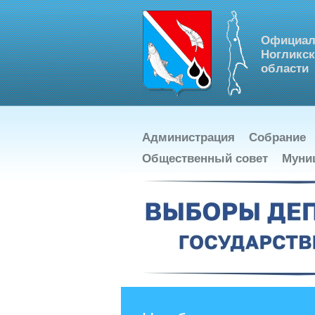
Официал
Ногликск
области
Администрация
Собрание
Общественный совет
Муни