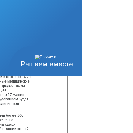
 помощи. Новые
 потребность.
но приходить на
азал Валерий
 городском округе
ов в сутки.
циентов нам
иль необходим и
прекрасный
тренной помощи
Решаем вместе
и другим
 в соответствии с
вные медицинские
и предоставили
ации
лено 57 машин.
удованием будет
медицинской
или более 160
ается во
благодаря
й станции скорой