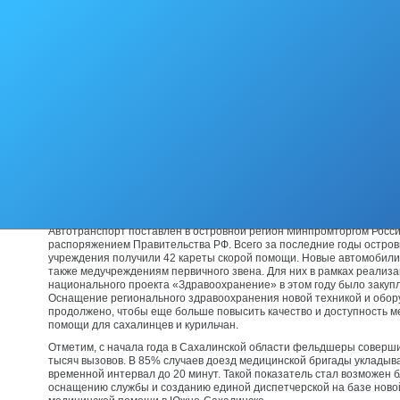
Сахалинской области продолжает обновляться парк машин скорой
автомобили уйдут в районы, где в автотранспорте есть наибольшая
Новый транспорт поможет медицинским работникам незамедлитель
помощь людям даже в самых отдаленных населенных пунктах, – ск
Лимаренко.
По словам главного врача Поронайской ЦРБ Людмилы Куимовой, в их
работают три бригады скорой помощи. В среднем поступает 25 вызов
– От Поронайска до Южно-Сахалинска 300 километров, и многих па
приходится доставлять в областные медицинские центры. Автомоб
для перемещений по району. Работы много и новый автомобиль – 
подарок к Новому году! – рассказала главврач.
Новые автомобили оснащены всем необходимым для оказания экс
пациентам – дефибрилляторами, кардиографами, аппаратами ИВЛ 
медицинским оборудованием.
Автотранспорт поставлен в островной регион Минпромторгом России
распоряжением Правительства РФ. Всего за последние годы остро
учреждения получили 42 кареты скорой помощи. Новые автомобил
также медучреждениям первичного звена. Для них в рамках реализ
национального проекта «Здравоохранение» в этом году было закуп
Оснащение регионального здравоохранения новой техникой и обор
продолжено, чтобы еще больше повысить качество и доступность 
помощи для сахалинцев и курильчан.
Отметим, с начала года в Сахалинской области фельдшеры соверш
тысяч вызовов. В 85% случаев доезд медицинской бригады укладыв
временной интервал до 20 минут. Такой показатель стал возможен 
оснащению службы и созданию единой диспетчерской на базе ново