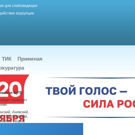
ия для слабовидящих
действие коррупции
ТИК
Приемная
окуратура
икская ЦРБ
нспорт позволит
ремя.
нский, Анивский,
ий, Поронайский,
мобилей скорой
. Важно, что в