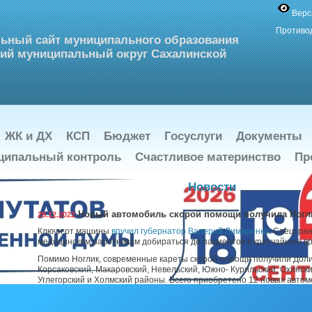
Верс
Противо
ьный сайт муниципального образования
ий муниципальный округ Сахалинской
ЖК и ДХ
КСП
Бюджет
Госуслуги
Документы
ципальный контроль
Счастливое материнство
Пр
Новости
Новый автомобиль скорой помощи получила Ногл
28.12.2022
Ключи от машины
вручил губернатор Валерий Лимаренко
. Спецтра
медицинским работникам добираться до пациентов в кратчайшее в
Помимо Ноглик, современные кареты скорой помощи получили Доли
Корсаковский, Макаровский, Невельский, Южно- Курильский, Охинск
Углегорский и Холмский районы. Всего приобретено 12 новых авто
помощи.
– Когда речь идет о жизни и здоровье людей, на счету каждая минута