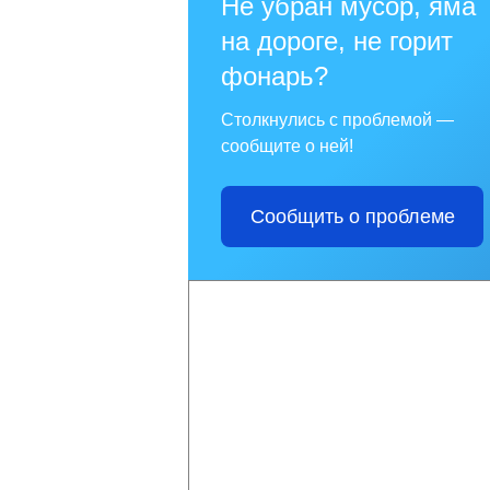
Не убран мусор, яма
на дороге, не горит
фонарь?
Столкнулись с проблемой —
сообщите о ней!
Сообщить о проблеме