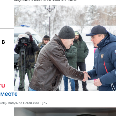
медицинской помощи в Южно-Сахалинске.
 в
мощи получила Ногликская ЦРБ