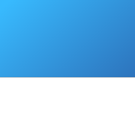
Обращаем внимание, что в период месячника по охране труда учеб
предоставить скидки на услуги по обучению по охране труда, в том ч
муниципальные образования Сахалинской области, а типографии –
печатной продукции по тематике охраны труда.
Ознакомиться с Календарем мероприятий месячника охраны труда 
https://goo.su/5AFiK
.