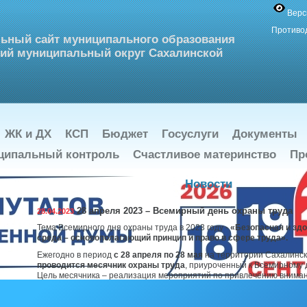
Верс
Противо
ьный сайт муниципального образования
ий муниципальный округ Сахалинской
ЖК и ДХ
КСП
Бюджет
Госуслуги
Документы
ципальный контроль
Счастливое материнство
Пр
Новости
28 апреля 2023 – Всемирный день охраны труда
28.04.2023
Тема Всемирного дня охраны труда в 2023 году -
«Безопасная и зд
среда – основополагающий принцип и право в сфере труда».
Ежегодно в период
с 28 апреля по 28 мая
на территории Сахалинск
проводится месячник охраны труда
, приуроченный к Всемирному 
Цель месячника – реализация мероприятий по привлечению вниман
безопасности на производстве, совершенствованию работы по охра
преемственности передового опыта по предупреждению травматиз
местах и повышению культуры «безопасного мышления».