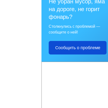
Не убран мусор, яма
на дороге, не горит
фонарь?
Столкнулись с проблемой —
сообщите о ней!
Сообщить о проблеме