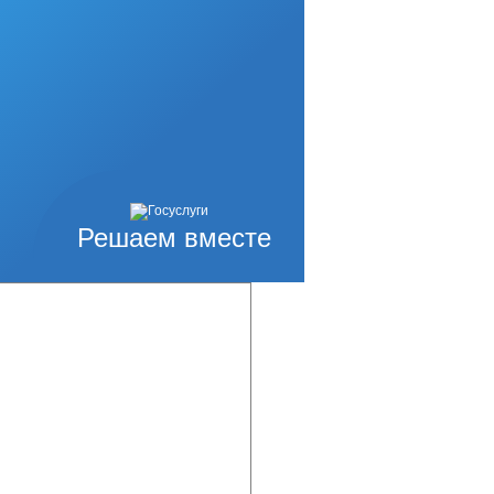
ные центры готовы
исле, с выездом в
 на изготовление
можно по ссылке
Решаем вместе