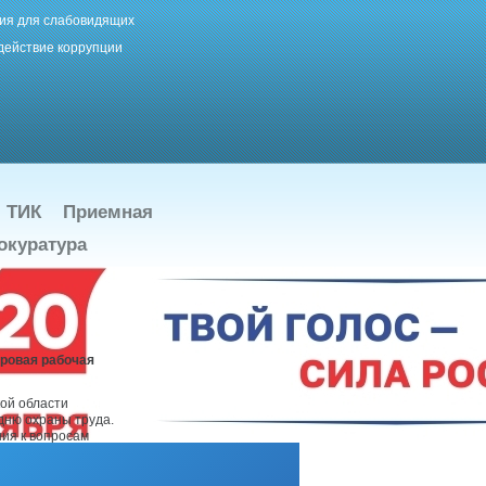
ия для слабовидящих
действие коррупции
ТИК
Приемная
окуратура
оровая рабочая
ой области
дню охраны труда.
ия к вопросам
не труда,
ма на рабочих