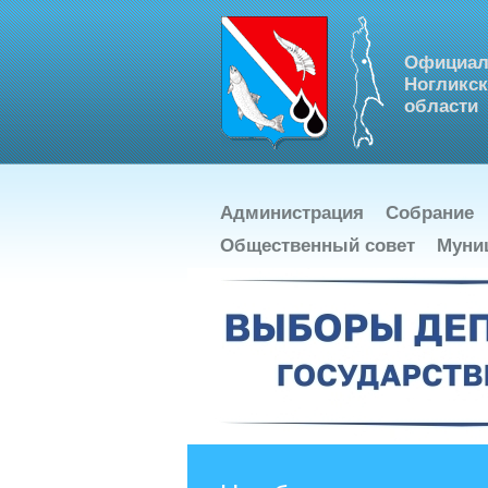
Официал
Ногликск
области
Администрация
Собрание
Общественный совет
Муни