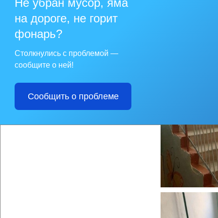
Не убран мусор, яма
Жительница этого с
их отметили в числе
на дороге, не горит
благоустройстве под
выиграть в одной из
фонарь?
найдем куда примени
Леонтьевна планами
Столкнулись с проблемой —
сообщите о ней!
Сообщить о проблеме