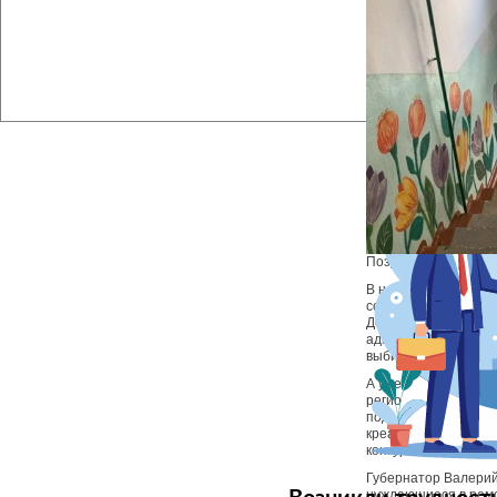
Поздравляем с поб
В начале каждого ме
собственники жилья 
Документы направля
администрации муни
выбирают путем онл
А уже в декабре 14
региональный урове
подъезд», «Самый 
креативный подъезд
конкурсантов будет
Губернатор Валерий
нуждающиеся в ремо