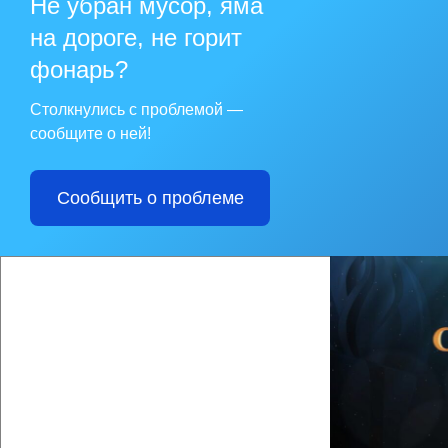
Не убран мусор, яма
К участию в конкур
деятельность на те
на дороге, не горит
«Бережливого произ
фонарь?
Конкурс организова
«Лучший проект по
Заявку на участие в
Столкнулись с проблемой —
дополнительной инф
сообщите о ней!
министерства Сахал
управлению регион
Подробную информац
8(4242) 67-16-25, +
Сообщить о проблеме