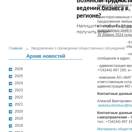
Возникли трудност
использованием ср
местному времени
п
ведении бизнеса в
Пограничная, д. 5-
регионе?
Заинтересованные п
предложения любым
Напишите, чтобы быстро
обсуждений с
04 дек
календарных дней п
получить ответ
16 января 2024 года
- в
общ
Главная
→
Уведомление о проведении общественных обсуждений
- н
Архив новостей
сообщение в адрес:
- администрации мун
2026
+7(4244) 497 185; e–
2025
- компании АО «МАГ
ответственным сотр
2024
администрации МО «
2023
Контактные данные
2022
Алексей Викторович Ш
2021
aleksey.shirshov@m
2020
Контактные данные 
самоуправления –
2019
тел.: +7(4244) 497 1
2018
Материалы обществ