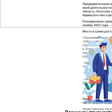
Предварительное м
иной деятельности
область, Охотское 
Киринского местор
Планируемые сроки
ноябрь 2023 года –
Место и сроки дос
«Программа выполне
«Обустройство Южно
обустройства) (доп
и Этапы 54-66 (шес
оценки воздействия
общественности в п
- официальном сайт
«Ногликский» -
http:
- официальном сай
- официальном сайт
https://proektirovanie
- в МБУК «Ногликска
Сахалинская область,
Предполагаемая фо
числе форма предс
общественные обсуж