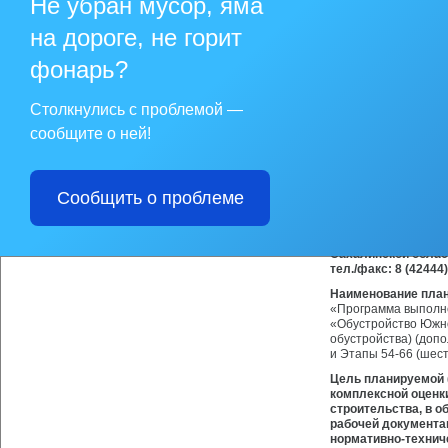
Не убран мусор, яма
на дороге, не горит
Заказчик работ по
проектирование» (О
фонарь?
Петербург, Суворовск
box@proektirovanie.
Исполнитель работ
Столкнулись с проблемой —
АО «Морская арктич
сообщите о ней!
ИНН 5190100088, адре
(495) 66-555-66, доб.
mf@mage.ru
).
Сообщить о проблеме
Наименование и ко
ответственного за
Администрация мун
Сахалинской области
тел./факс: 8 (42444
Наименование план
«Программа выполне
«Обустройство Южно
обустройства) (доп
и Этапы 54-66 (шест
Цель планируемой 
комплексной оценк
строительства, в о
рабочей документа
нормативно-технич