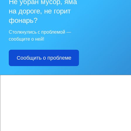
Не убран мусор, яма
• «Шестерочка», пгт.
на дороге, не горит
Цены в магазинах на
- «сельдь» (морож) – 
фонарь?
- «навага нераздела
- «горбуша» (морож) 
- «камбала нераздел
Столкнулись с проблемой —
- «минтай» (морож) –
- «корюшка Дальнево
сообщите о ней!
- «терпуг» (морож) –
- «кальмар тушка» (м
- «голец» (морож) – 
- «кунджа» (морож) –
Сообщить о проблеме
- «палтус» (морож) –
- «форель» (морож) –
- «мойва» (морож) – 
- «молоки лососевые