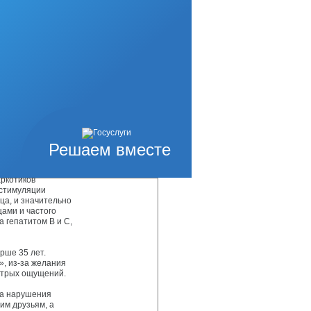
тву. Основной
сть увеличивать
отика – появление
.
 юридически
ркомана
ные появляющимся
Решаем вместе
 расстройства
аркотиков
 стимуляции
ца, и значительно
ами и частого
 гепатитом В и С,
рше 35 лет.
, из-за желания
стрых ощущений.
за нарушения
им друзьям, а