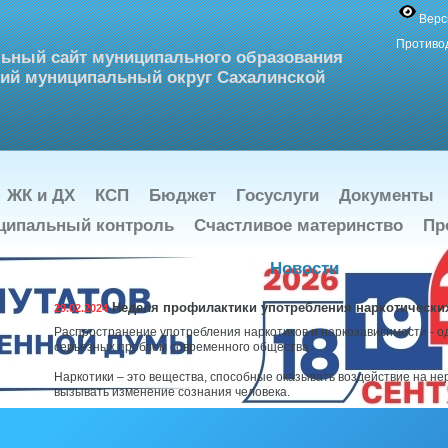
Верс
Противо
ьный сайт муниципального образования
ий муниципальный округ Сахалинской
ЖК и ДХ
КСП
Бюджет
Госуслуги
Документы
ципальный контроль
Счастливое материнство
Пр
Новости
Неделя профилактики употребления наркотических
29.02.2024
Распространение употребления наркотиков и наркозависимости - о
серьезных проблем современного общества.
Наркотики – это вещества, способные оказывать воздействие на не
вызывать изменение сознания человека.
Все наркотики участвуют в химических процессах, происходящих в г
изменяют их и приводят к развитию зависимости – необходимости 