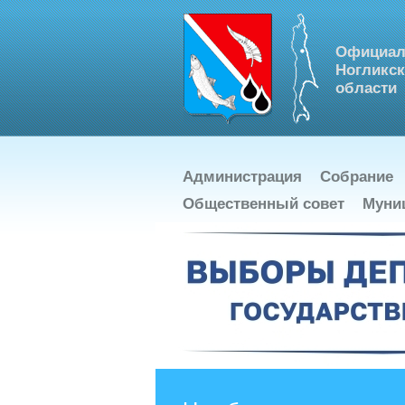
Официал
Ногликск
области
Администрация
Собрание
Общественный совет
Муни