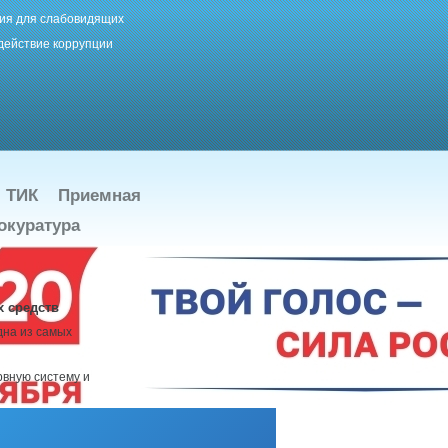
ия для слабовидящих
действие коррупции
ТИК
Приемная
окуратура
 средств
дна из самых
рвную систему и
оловном мозге,
постоянно