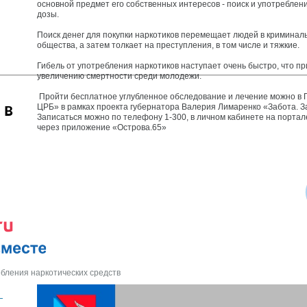
основной предмет его собственных интересов - поиск и употреблен
дозы.
Поиск денег для покупки наркотиков перемещает людей в криминал
общества, а затем толкает на преступления, в том числе и тяжкие.
Гибель от употребления наркотиков наступает очень быстро, что пр
увеличению смертности среди молодежи.
Пройти бесплатное углубленное обследование и лечение можно в 
 в
ЦРБ» в рамках проекта губернатора Валерия Лимаренко «Забота. З
Записаться можно по телефону 1-300, в личном кабинете на портал
через приложение «Острова.65»
бления наркотических средств