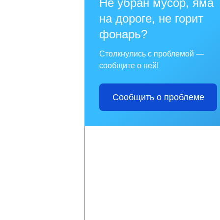
Не убран мусор, яма
на дороге, не горит
фонарь?
Столкнулись с проблемой —
сообщите о ней!
Сообщить о проблеме