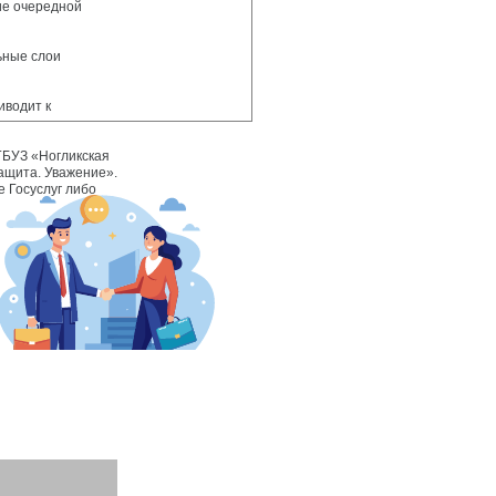
ие очередной
ьные слои
иводит к
ГБУЗ «Ногликская
ащита. Уважение».
е Госуслуг либо