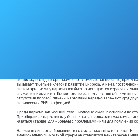
принимать психоактивное вещество.
Наркомания – это непреодолимое влечение к психоактивному вещес
признак развития наркомании: привыкание к наркотику, необходимо
дозу и частоту приема, появление физической зависимости от нарк
абстинентного синдрома, или «ломки», в отсутствие очередной дозы
Алкоголь и табак также относятся к психоактивным веществам, хоть
наркотиками не считаются.
Все психоактивные вещества – яды, из-за гибели клеток мозга у на
нарушается мышление, снижается интеллект и память.
Употребление наркотиков вызывает изменения психики, аналогич
при шизофрении: замкнутость, обеднение эмоциональных реакций,
восприятия, двигательные нарушения.
Поскольку все яды в организме обезвреживаются печенью, прием н
вызывает гибель ее клеток и развитие цирроза. А из-за постоянной
систем организма у наркоманов быстро истощается сердечная мыш
снижается иммунитет. Кроме того, из-за пользования общими шприц
отсутствия половой гигиены наркоманы нередко заражают друг друга
сифилисом и ВИЧ- инфекцией.
Среди наркоманов большинство – молодые люди, в основном не ста
Приобщение к наркотикам у большинства происходит «за компанию»
казаться старше, для «борьбы с проблемами» или для получения о
Наркоман лишается большинства своих социальных контактов. Из-
эмоционально-личностной сферы он становится неинтересен бывш