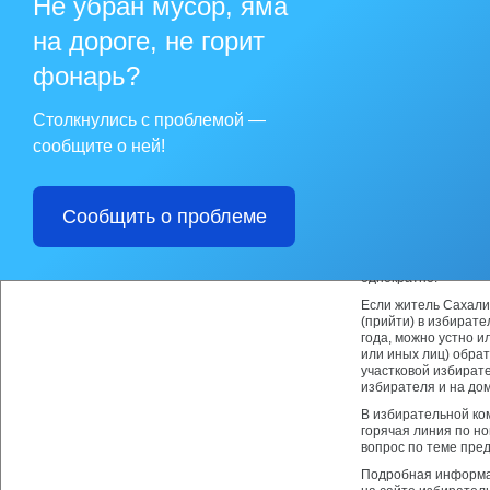
Не убран мусор, яма
Это удобно для тех
пункте, а фактическ
на дороге, не горит
Для реализации сво
области необходимо 
фонарь?
территориальную изб
часов в выходные д
голосовании на том 
Столкнулись с проблемой —
голосования.
сообщите о ней!
Такое заявление с 3
любую участковую и
будние дни и с 10 д
Сообщить о проблеме
Члены избирательны
местонахождения и 
Заявление о включе
однократно.
Если житель Сахали
(прийти) в избирате
года, можно устно и
или иных лиц) обра
участковой избирате
избирателя и на дом
В избирательной ко
горячая линия по но
вопрос по теме пре
Подробная информац