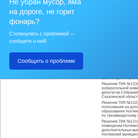
Не убран мусор, яма
Сахалинской област
Решение ТИК №135/3
на дороге, не горит
работе по оказанию
избирательных прав
фонарь?
муниципального об
Решение ТИК №127/3
избирательных бюлл
Столкнулись с проблемой —
Собрания муниципал
Сахалинской област
сообщите о ней!
Решение ТИК №134/3
(видеофиксации) пр
муниципального обр
восьмого созыва по
Сообщить о проблеме
Решение ТИК №134/3
дополнительных вы
Ногликский муницип
трехмандатному изб
Решение ТИК №133/3
избирательной коми
депутатов Собрания
Сахалинской област
Решение ТИК №132/3
голосования на доп
образования Ноглик
по трехмандатному
Решение ТИК №131/3
помещении Ногликск
дополнительных вы
Ногликский муницип