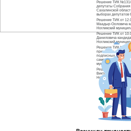
Решение ТИК №131/3
депутаты Собрания 
Сахалинской област
выборах депутатов
Решение ТИК от 12.
Маадыр-Ооловича к
Ногликский муницип
Решение ТИК от 10.
Даниловича кандида
Ногликский муницип
Решение ТИК №120/3
приемом и проверко
подписных листов с
самовыдвижения ка
муниципаль"
Решение ТИК №128/3
Викторовны кандида
Ногликский муницип