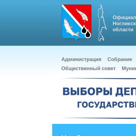
Официал
Ногликск
области
Администрация
Собрание
Общественный совет
Муни