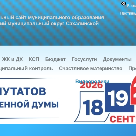
Верс
Противо
ьный сайт муниципального образования
ий муниципальный округ Сахалинской
ЖК и ДХ
КСП
Бюджет
Госуслуги
Документы
ципальный контроль
Счастливое материнство
Пр
Видеоролики