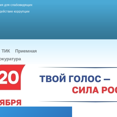
ия для слабовидящих
действие коррупции
ТИК
Приемная
окуратура