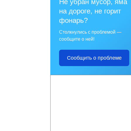
Не убран мусор, яма
на дороге, не горит
фонарь?
Столкнулись с проблемой —
сообщите о ней!
Сообщить о проблеме