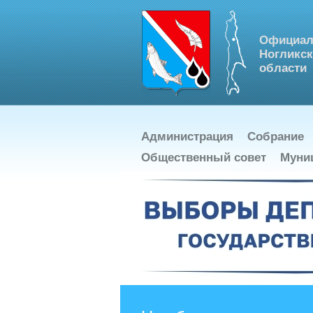
Официал
Ногликск
области
Администрация
Собрание
Общественный совет
Муни