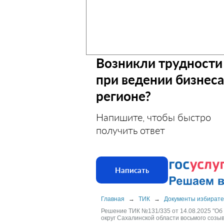
Возникли трудности
при ведении бизнеса
регионе?
Напишите, чтобы быстро
получить ответ
Написать
Главная
→
ТИК
→
Документы избирате
Решение ТИК №131/335 от 14.08.2025 "Об
округ Сахалинской области восьмого соз