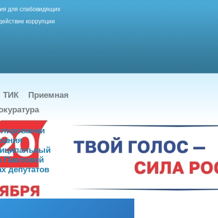
ия для слабовидящих
действие коррупции
ТИК
Приемная
окуратура
нулировании
рания
ниципальный
а Павловой
х депутатов