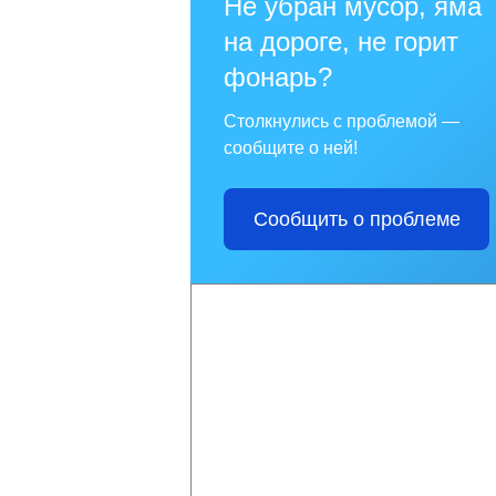
Не убран мусор, яма
на дороге, не горит
фонарь?
Столкнулись с проблемой —
сообщите о ней!
Сообщить о проблеме