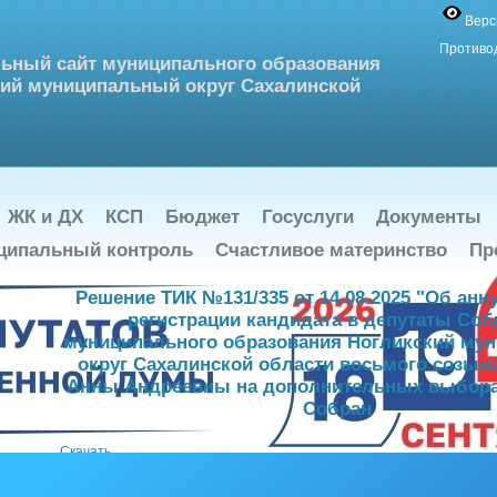
Верс
Противо
ьный сайт муниципального образования
ий муниципальный округ Сахалинской
ЖК и ДХ
КСП
Бюджет
Госуслуги
Документы
ципальный контроль
Счастливое материнство
Пр
Решение ТИК №131/335 от 14.08.2025 "Об ан
регистрации кандидата в депутаты Соб
муниципального образования Ногликский му
округ Сахалинской области восьмого созыв
Анны Андреевны на дополнительных выбора
Собран
Скачать
Cмотреть файл в новом окне