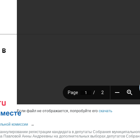
 в
Если файл не отображается, попробуйте его
скачать
льной комиссии
→
 аннулировании регистрации кандидата в депутаты Собрания муниципальног
ыва Павловой Анны Андреевны на дополнительных выборах депутатов Собран